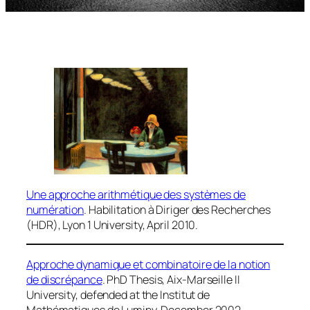
Une approche arithmétique des systèmes de
numération
.
Habilitation à Diriger des Recherches
(HDR), Lyon 1 University, April 2010.
Approche dynamique et combinatoire de la notion
de discrépance
.
PhD Thesis
, Aix-Marseille II
University, defended at the Institut de
Mathématiques de Luminy, December 2002.