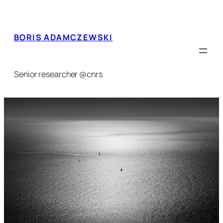
Skip
to
content
BORIS ADAMCZEWSKI
Senior researcher @cnrs